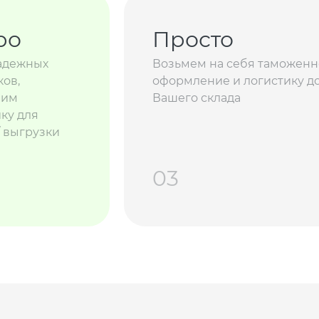
ро
Просто
адежных
Возьмем на себя таможенн
ов,
оформление и логистику д
вим
Вашего склада
ку для
/ выгрузки
03