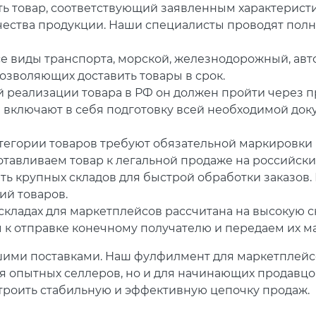
ь товар, соответствующий заявленным характеристи
чества продукции. Наши специалисты проводят полны
е виды транспорта, морской, железнодорожный, ав
озволяющих доставить товары в срок.
й реализации товара в РФ он должен пройти через
 включают в себя подготовку всей необходимой док
егории товаров требуют обязательной маркировки (
тавливаем товар к легальной продаже на российски
ь крупных складов для быстрой обработки заказов
ий товаров.
складах для маркетплейсов рассчитана на высокую с
 к отправке конечному получателю и передаем их м
шими поставками. Наш фулфилмент для маркетплейсов
я опытных селлеров, но и для начинающих продавцо
троить стабильную и эффективную цепочку продаж.