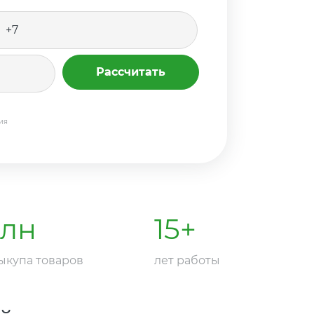
+7
оссия
7
Рассчитать
ия
млн
15
+
ыкупа товаров
лет работы